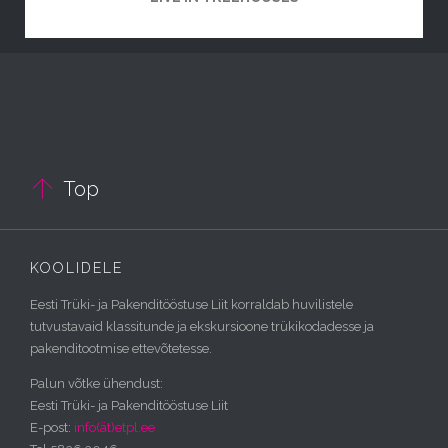

Top
KOOLIDELE
Eesti Trüki- ja Pakenditööstuse Liit korraldab huvilistele
tutvustavaid klassitunde ja ekskursioone trükikodadesse ja
pakenditootmise ettevõtetesse.
Palun võtke ühendust:
Eesti Trüki- ja Pakenditööstuse Liit
E-post:
info(ät)etpl.ee