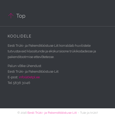

Top
KOOLIDELE
Eesti Trüki- ja Pakenditööstuse Liit korraldab huvilistele
tutvustavaid klassitunde ja ekskursioone trükikodadesse ja
pakenditootmise ettevõtetesse.
Palun võtke ühendust:
Eesti Trüki- ja Pakenditööstuse Liit
E-post:
info(ät)etpl.ee
Tel 5836 3046
© 2016
Eesti Trüki- ja Pakenditööstuse Liit
– Tule ja trüki!