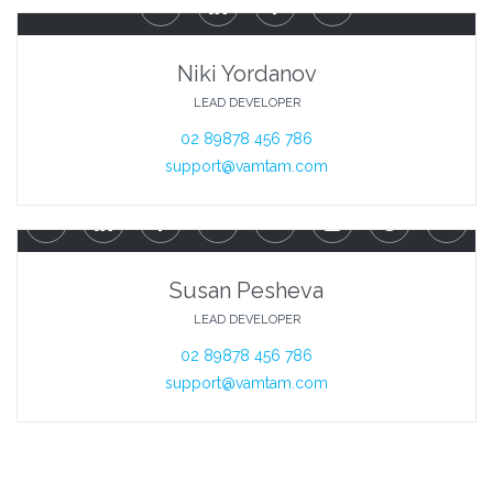




Niki Yordanov
LEAD DEVELOPER
02 89878 456 786
support@vamtam.com








Susan Pesheva
LEAD DEVELOPER
02 89878 456 786
support@vamtam.com