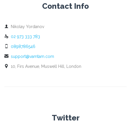
Contact Info

Nikolay Yordanov

02 973 333 783

0898786546

support@vamtam.com

10, Firs Avenue, Muswell Hill, London
Twitter