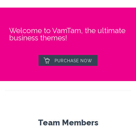
Welcome to VamTam, the ultimate
business themes!

PURCHASE NOW
Team Members