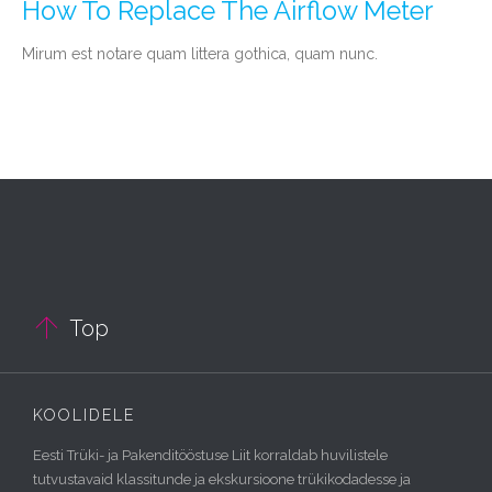
How To Replace The Airflow Meter
Мirum est notare quam littera gothica, quam nunc.

Top
KOOLIDELE
Eesti Trüki- ja Pakenditööstuse Liit korraldab huvilistele
tutvustavaid klassitunde ja ekskursioone trükikodadesse ja